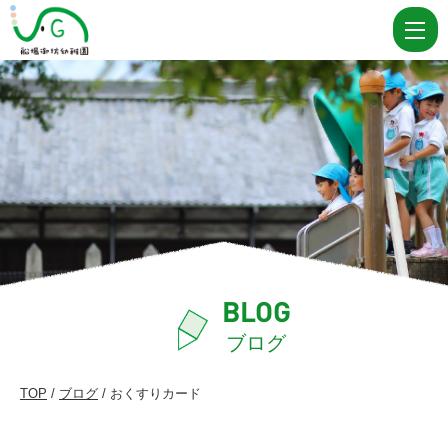
お
く
す
り
カ
ー
ド
|
船
場
BLOG
御
ブログ
坊
TOP
/
ブログ
/ おくすりカード
幼
稚