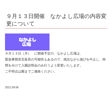
内
容
９月１３日開催 なかよし広場の内容変
変
更について
更
に
つ
い
９月１３日（月） に開催予定の、なかよし広場は、
て
緊急事態宣言延長の可能性もあるので、残念ながら遊びを中止し、時
間を分けて入園説明会のみ行うよう変更いたします。
|
ご不明点は園までご連絡ください。
船
場
2021.09.06
御
坊
幼