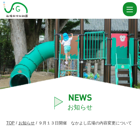
９
月
１
３
日
開
催
な
か
よ
NEWS
し
お知らせ
広
TOP
/
お知らせ
/ ９月１３日開催 なかよし広場の内容変更について
場
の