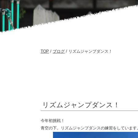
御
坊
幼
稚
園
TOP
/
ブログ
/ リズムジャンプダンス！
リズムジャンプダンス！
今年初挑戦！
青空の下、リズムジャンプダンスの練習をしています