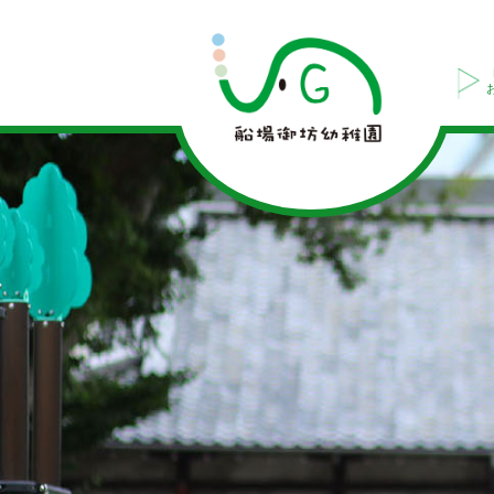
リ
ズ
ム
ジ
ャ
ン
プ
ダ
ン
ス！
|
船
場