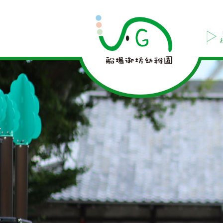
今
日
の
様
子
|
船
場
御
坊
幼
稚
園